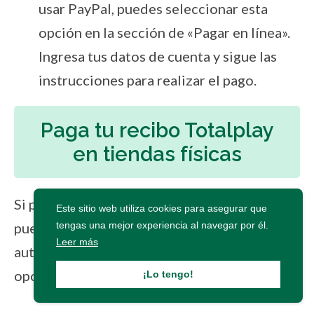
usar PayPal, puedes seleccionar esta
opción en la sección de «Pagar en línea».
Ingresa tus datos de cuenta y sigue las
instrucciones para realizar el pago.
Paga tu recibo Totalplay
en tiendas físicas
Si prefieres pagar en efectivo, también
Este sitio web utiliza cookies para asegurar que
puedes hacerlo en tiendas físicas
tengas una mejor experiencia al navegar por él.
Leer más
autorizadas. Aquí te mostramos algunas
opciones:
¡Lo tengo!