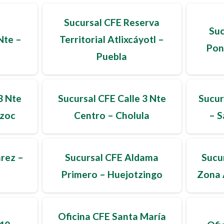
Sucursal CFE Reserva
Suc
Nte –
Territorial Atlixcáyotl –
Pon
Puebla
3 Nte
Sucursal CFE Calle 3 Nte
Sucur
ozoc
Centro – Cholula
– S
árez –
Sucursal CFE Aldama
Sucu
Primero – Huejotzingo
Zona 
Oficina CFE Santa María