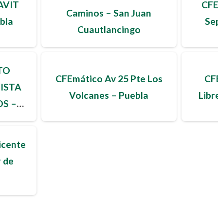
AVIT
CFE
Caminos – San Juan
bla
Se
Cuautlancingo
TO
CFEmático Av 25 Pte Los
CFE
VISTA
Volcanes – Puebla
Libr
S –
icente
r de