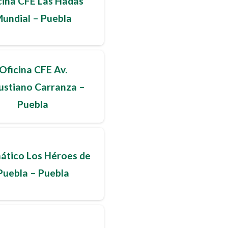
cina CFE Las Hadas
undial – Puebla
Oficina CFE Av.
ustiano Carranza –
Puebla
ático Los Héroes de
Puebla – Puebla