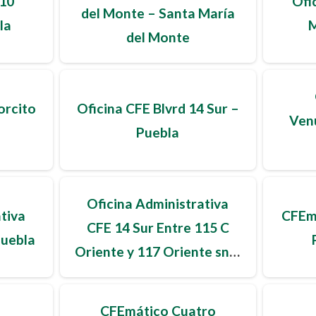
 10
Ofi
del Monte – Santa María
la
M
del Monte
orcito
Oficina CFE Blvrd 14 Sur –
Ven
Puebla
Oficina Administrativa
tiva
CFEm
CFE 14 Sur Entre 115 C
Puebla
Oriente y 117 Oriente sn –
Puebla
CFEmático Cuatro