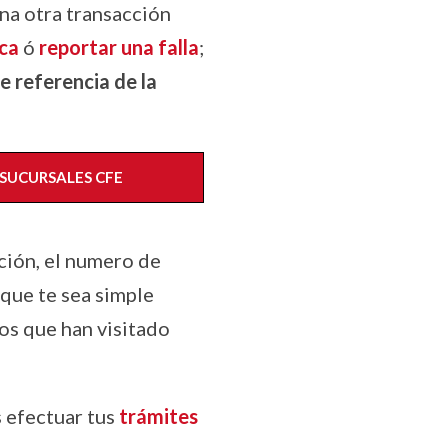
una otra transacción
ica
ó
reportar una falla
;
e referencia de la
SUCURSALES CFE
cción, el numero de
 que te sea simple
uos que han visitado
s efectuar tus
trámites