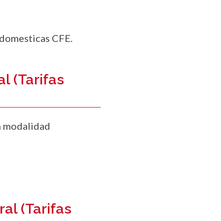
s domesticas CFE.
l (Tarifas
n modalidad
al (Tarifas