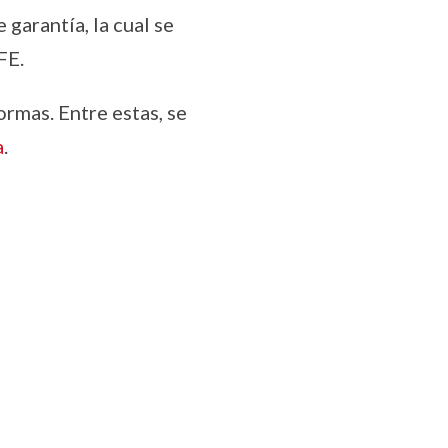
 garantía, la cual se
FE.
rmas. Entre estas, se
a
.