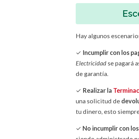
Esc
Hay algunos escenarios
✓
Incumplir con los pag
Electricidad
se pagará a
de garantía.
✓
Realizar la
Terminac
una solicitud de
devolu
tu dinero, esto siempr
✓
No incumplir con los
siendo administrado p