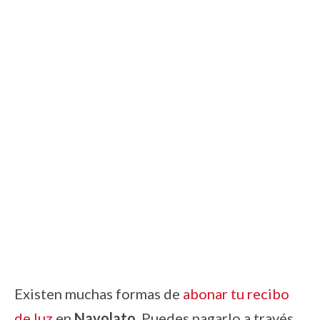
Existen muchas formas de
abonar tu recibo
de luz
en
Navolato
. Puedes pagarlo a través